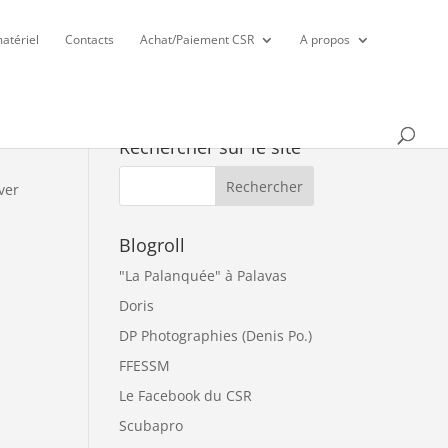
atériel
Contacts
Achat/Paiement CSR
A propos
Rechercher sur le site
ver
Blogroll
"La Palanquée" à Palavas
Doris
DP Photographies (Denis Po.)
FFESSM
Le Facebook du CSR
Scubapro