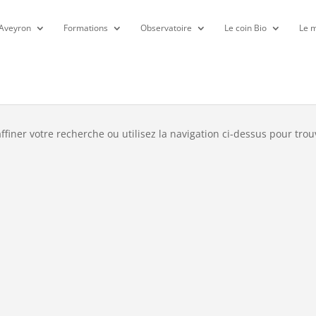
 Aveyron
Formations
Observatoire
Le coin Bio
Le m
é
finer votre recherche ou utilisez la navigation ci-dessus pour trou