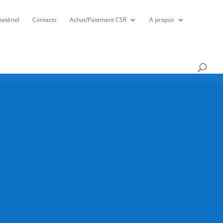
atériel
Contacts
Achat/Paiement CSR
A propos
i 15 septembre