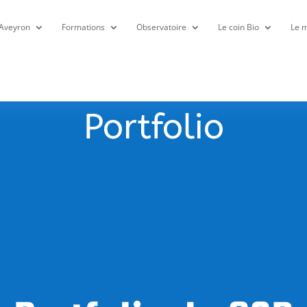
 Aveyron
Formations
Observatoire
Le coin Bio
Le m
Portfolio
trée du CSR le lundi 13 septembre & mercred