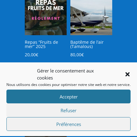
Repas “Fruits de
Baptême de l’air
mer” 2025
(Tamalous)
20,00
€
80,00
€
Gérer le consentement aux
Ajouter
Ajouter
cookies
au panier
au panier
Nous utilisons des cookies pour optimiser notre site web et notre service.
Accepter
Refuser
Préférences