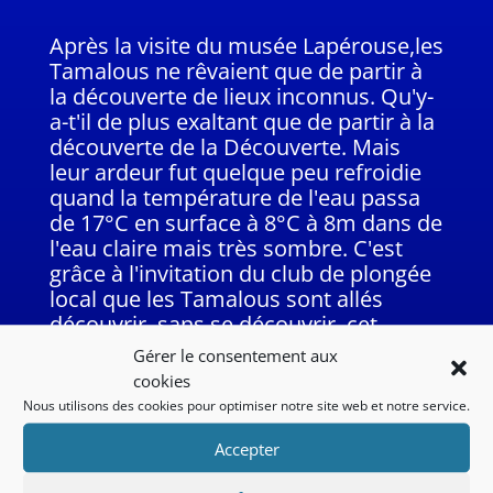
Après la visite du musée Lapérouse,les
Tamalous ne rêvaient que de partir à
la découverte de lieux inconnus. Qu'y-
a-t'il de plus exaltant que de partir à la
découverte de la Découverte. Mais
leur ardeur fut quelque peu refroidie
quand la température de l'eau passa
de 17°C en surface à 8°C à 8m dans de
l'eau claire mais très sombre. C'est
grâce à l'invitation du club de plongée
local que les Tamalous sont allés
découvrir, sans se découvrir, cet
espace équipé pour la formation des
Gérer le consentement aux
plongeurs jusqu’à 36m.
cookies
Nous utilisons des cookies pour optimiser notre site web et notre service.
Accepter