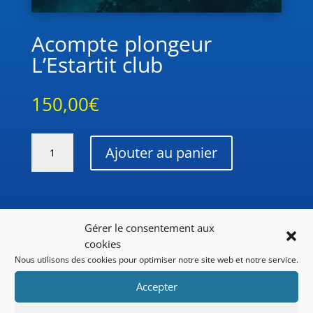
Acompte plongeur
L’Estartit club
150,00
€
quantité
Ajouter au panier
de
Acompte
plongeur
L'Estartit
club
Gérer le consentement aux
cookies
Produits similaires
Nous utilisons des cookies pour optimiser notre site web et notre service.
Accepter