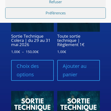
Refuser
Préférences
Sortie Technique
Toute sortie
Colera | du 29 au 31
technique |
mai 2026
Règlement 1€
Plage
1,00
€
–
150,00
€
1,00
€
de
Ce
prix :
produit
Choix des
Ajouter au
1,00€
a
options
panier
à
plusieurs
150,00€
variations.
Les
options
peuvent
être