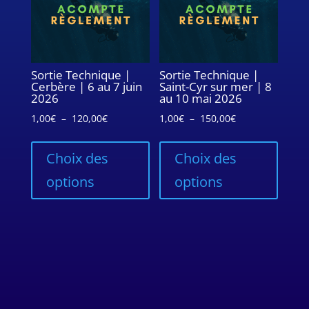
choisies
sur
la
page
Sortie Technique |
Sortie Technique |
Cerbère | 6 au 7 juin
Saint-Cyr sur mer | 8
du
2026
au 10 mai 2026
produit
Plage
Plage
1,00
€
–
120,00
€
1,00
€
–
150,00
€
de
Ce
de
Ce
prix :
produit
prix :
produi
Choix des
Choix des
1,00€
a
1,00€
a
options
options
à
plusieurs
à
plusie
120,00€
variations.
150,00€
variati
Les
Les
options
option
peuvent
peuve
être
être
choisies
choisi