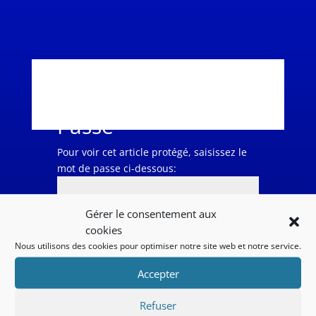
Protégé Par Mot De
Passe
Pour voir cet article protégé, saisissez le
mot de passe ci-dessous:
Gérer le consentement aux
cookies
Envoyer
Nous utilisons des cookies pour optimiser notre site web et notre service.
Accepter
Refuser