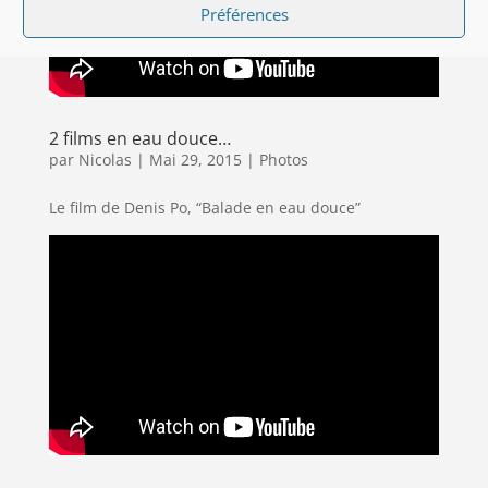
Préférences
2 films en eau douce…
par
Nicolas
|
Mai 29, 2015
|
Photos
Le film de Denis Po, “Balade en eau douce”