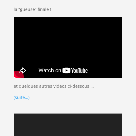
la “gueuse” finale !
et quelques autres vidéos ci-dessous …
(suite…)
Lecteur
vidéo