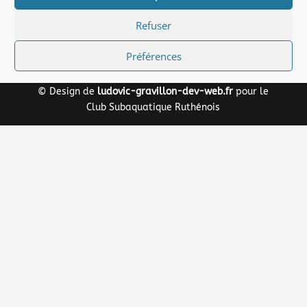
Refuser
La Gazette des Bulles de Juin 2025
Préférences
© Design de
ludovic-gravillon-dev-web.fr
pour le
Club Subaquatique Ruthénois