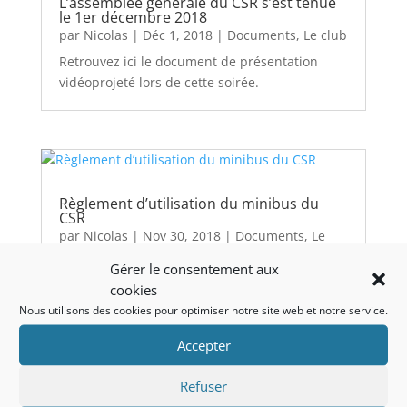
L’assemblée générale du CSR s’est tenue
le 1er décembre 2018
par
Nicolas
|
Déc 1, 2018
|
Documents
,
Le club
Retrouvez ici le document de présentation
vidéoprojeté lors de cette soirée.
Règlement d’utilisation du minibus du
CSR
par
Nicolas
|
Nov 30, 2018
|
Documents
,
Le
club
Gérer le consentement aux
Rappel : après utilisation du minibus,
cookies
règlement et fiche d'utilisation à renvoyer aux
Nous utilisons des cookies pour optimiser notre site web et notre service.
trésorier(e)s dans les 15 jours ! Yannick ne
Accepter
s'occupe plus de la réservation du minibus.
Pour le réserver, contactez dorénavant
Refuser
Sébastien P. (cf mail en interne)